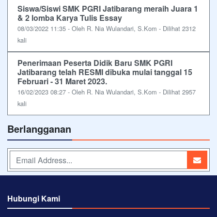
Siswa/Siswi SMK PGRI Jatibarang meraih Juara 1
& 2 lomba Karya Tulis Essay
08/03/2022 11:35 - Oleh R. Nia Wulandari, S.Kom - Dilihat 2312
kali
Penerimaan Peserta Didik Baru SMK PGRI
Jatibarang telah RESMI dibuka mulai tanggal 15
Februari - 31 Maret 2023.
16/02/2023 08:27 - Oleh R. Nia Wulandari, S.Kom - Dilihat 2957
kali
Berlangganan
Hubungi Kami