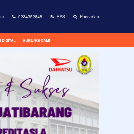
om
0234352848
RSS
Pencarian
DIGITAL
HUBUNGI KAMI