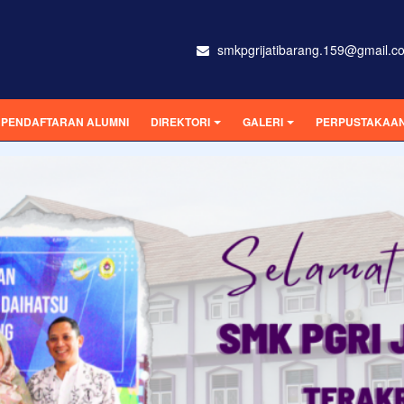
smkpgrijatibarang.159@gmail.c
PENDAFTARAN ALUMNI
DIREKTORI
GALERI
PERPUSTAKAAN 