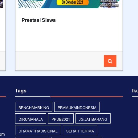
Prestasi Siswa
Tags
Ik
BENCHMARKING
PRAMUKAINDONESIA
DIRUMAHAJA
PPDB2021
JG JATIBARANG
DRAMA TRADISIONAL
SERAH TERIMA
com