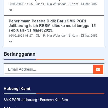
08/03/2022 11:35 - Oleh R. Nia Wulandari, S.Kom - Dilihat 2307
kali
Penerimaan Peserta Didik Baru SMK PGRI
Jatibarang telah RESMI dibuka mulai tanggal 15
Februari - 31 Maret 2023.
16/02/2023 08:27 - Oleh R. Nia Wulandari, S.Kom - Dilihat 2952
kali
Berlangganan
Hubungi Kami
SMK PGRI Jatibarang ⋅ Bersama Kita Bisa