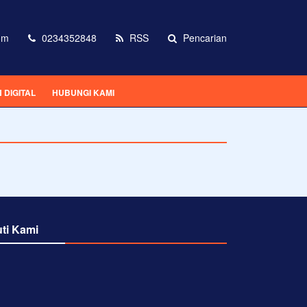
om
0234352848
RSS
Pencarian
DIGITAL
HUBUNGI KAMI
uti Kami