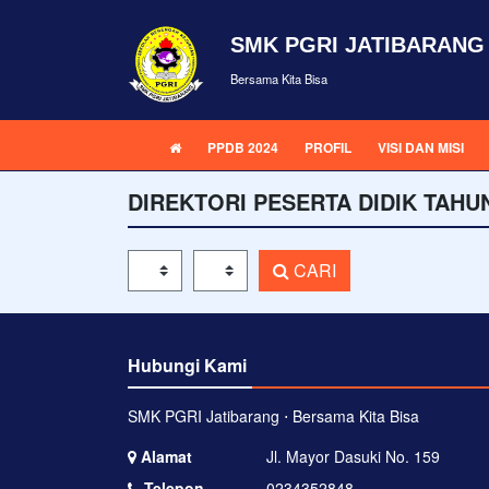
SMK PGRI JATIBARANG
Bersama Kita Bisa
PPDB 2024
PROFIL
VISI DAN MISI
DIREKTORI PESERTA DIDIK TAHU
Tahun Pelajaran
Kelas
CARI
Hubungi Kami
SMK PGRI Jatibarang ⋅ Bersama Kita Bisa
Alamat
Jl. Mayor Dasuki No. 159
Telepon
0234352848