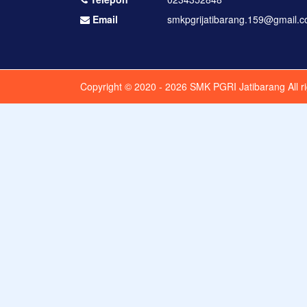
Email
smkpgrijatibarang.159@gmail.
Copyright © 2020 - 2026
SMK PGRI Jatibarang
All r