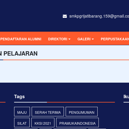
smkpgrijatibarang.159@gmail.c
PENDAFTARAN ALUMNI
DIREKTORI
GALERI
PERPUSTAKAAN 
N PELAJARAN
Tags
Ik
MAJU
SERAH TERIMA
PENGUMUMAN
SILAT
KKSI 2021
PRAMUKAINDONESIA