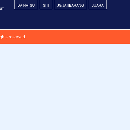
DAIHATSU
SITI
JG JATIBARANG
JUARA
com
ights reserved.