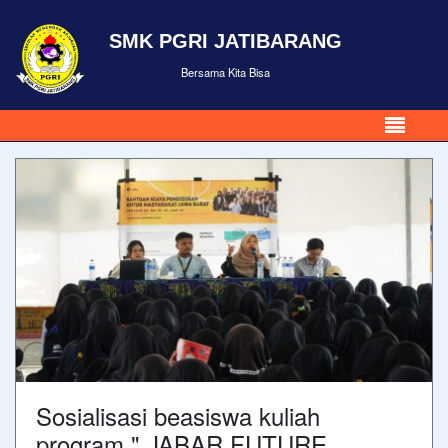
SMK PGRI JATIBARANG
Bersama Kita Bisa
Sosialisasi beasiswa kuliah
program " JABAR FUTURE