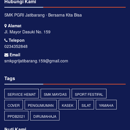
Hubungi Kami
SMK PGRI Jatibarang ⋅ Bersama Kita Bisa
Alamat
Jl. Mayor Dasuki No. 159
Telepon
0234352848
Email
smkpgrijatibarang.159@gmail.com
Tags
SERVICE HEMAT
SMK MAYDAS
SPORT FESTIFAL
COVER
PENGUMUMAN
KASEK
SILAT
YAMAHA
PPDB2021
DIRUMAHAJA
Ikuti Kami