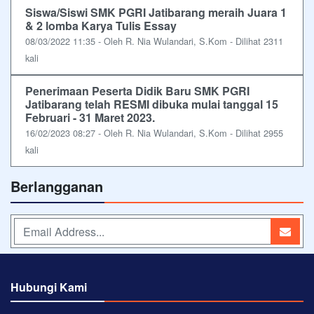
Siswa/Siswi SMK PGRI Jatibarang meraih Juara 1
& 2 lomba Karya Tulis Essay
08/03/2022 11:35 - Oleh R. Nia Wulandari, S.Kom - Dilihat 2311
kali
Penerimaan Peserta Didik Baru SMK PGRI
Jatibarang telah RESMI dibuka mulai tanggal 15
Februari - 31 Maret 2023.
16/02/2023 08:27 - Oleh R. Nia Wulandari, S.Kom - Dilihat 2955
kali
Berlangganan
Hubungi Kami