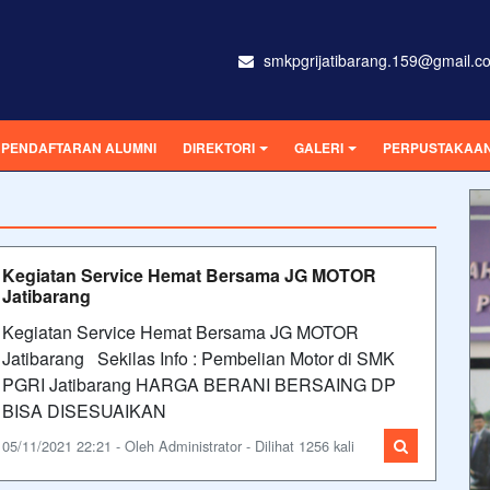
smkpgrijatibarang.159@gmail.c
PENDAFTARAN ALUMNI
DIREKTORI
GALERI
PERPUSTAKAAN 
Kegiatan Service Hemat Bersama JG MOTOR
Jatibarang
Kegiatan Service Hemat Bersama JG MOTOR
Jatibarang Sekilas Info : Pembelian Motor di SMK
PGRI Jatibarang HARGA BERANI BERSAING DP
BISA DISESUAIKAN
05/11/2021 22:21 - Oleh Administrator - Dilihat 1256 kali