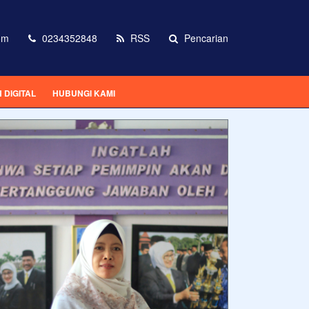
om
0234352848
RSS
Pencarian
DIGITAL
HUBUNGI KAMI