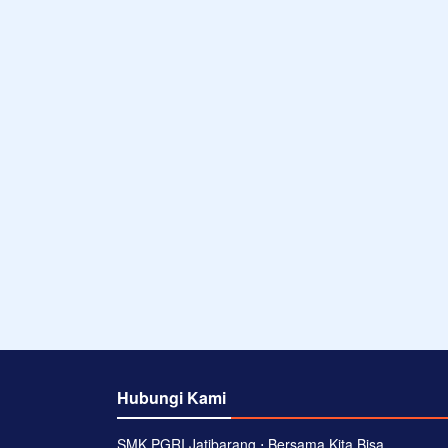
Hubungi Kami
SMK PGRI Jatibarang ⋅ Bersama Kita Bisa