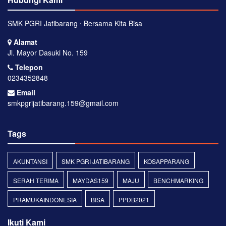
SMK PGRI Jatibarang ⋅ Bersama Kita Bisa
Alamat
Jl. Mayor Dasuki No. 159
Telepon
0234352848
Email
smkpgrijatibarang.159@gmail.com
Tags
AKUNTANSI
SMK PGRI JATIBARANG
KOSAPPARANG
SERAH TERIMA
MAYDAS159
MAJU
BENCHMARKING
PRAMUKAINDONESIA
BISA
PPDB2021
Ikuti Kami