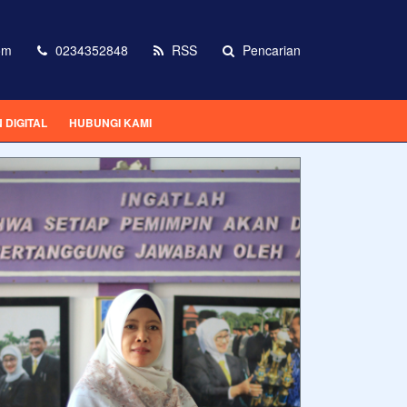
om
0234352848
RSS
Pencarian
DIGITAL
HUBUNGI KAMI